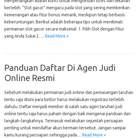
menyenangkan adalah kunci untuk menghindari stres dan tekanan
berlebih. “Slot gacor” mengacu pada slot yang sering memberikan
kemenangan atau fitur bonus menarik, meskipun tetap berbasis
keberuntungan. Berikut adalah beberapa tips untuk menikmati
permainan slot gacor secara maksimal: 1. Pilih Slot dengan Fitur
yang Anda Sukai 2.…
Read More »
Panduan Daftar Di Agen Judi
Online Resmi
Sebelum melakukan permainan judi online dan pemasangan taruhan
tentu saja disini para bettor harus melakukan registrasi terlebih
dahulu. Daftar menjadi member di salah satu agen taruhan judi
online tentu saja harus paham dengan baik mengenai panduan dan
langkah-langkahnya. Termasuk melakukan sejumlah persiapan
penting untuk mendaftar akun bermain tersebut. Jangan sampai
kamu kurang persiapan sehingga pada…
Read More »