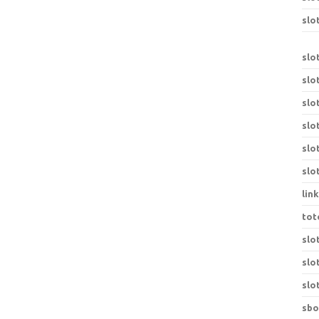
slo
slo
slo
slo
slo
slo
slo
lin
tot
slo
slo
slo
sbo