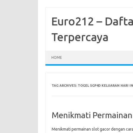
Skip
to
content
Euro212 – Dafta
Terpercaya
HOME
TAG ARCHIVES:
TOGEL SGP4D KELUARAN HARI IN
Menikmati Permainan 
Menikmati permainan slot gacor dengan car