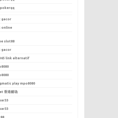
bpokerqq
t gacor
t online
e slot88
t gacor
365 link alternatif
o8080
o8080
gmatic play mpo8080
bet 香港赌场
uar33
uar33
t88