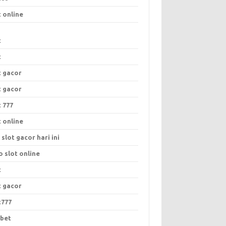
t online
t
t
t gacor
t gacor
t 777
t online
k slot gacor hari ini
o slot online
t
t gacor
t777
bet