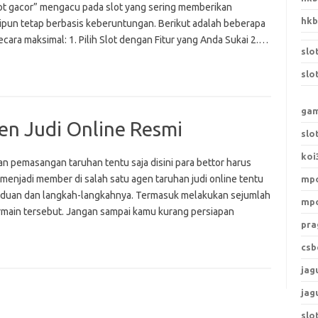
lot gacor” mengacu pada slot yang sering memberikan
hk
ipun tetap berbasis keberuntungan. Berikut adalah beberapa
cara maksimal: 1. Pilih Slot dengan Fitur yang Anda Sukai 2.…
slo
slo
gam
en Judi Online Resmi
slo
koi
n pemasangan taruhan tentu saja disini para bettor harus
 menjadi member di salah satu agen taruhan judi online tentu
mp
nduan dan langkah-langkahnya. Termasuk melakukan sejumlah
mp
rmain tersebut. Jangan sampai kamu kurang persiapan
pra
cs
jag
jag
slo