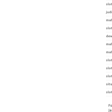
slo
jud
mah
slo
dew
mah
mah
slo
slo
slo
sit
slo
Fo
ja