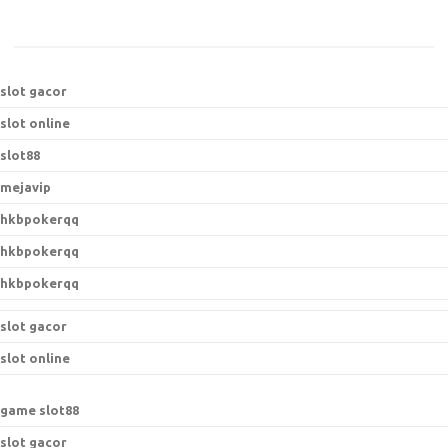
slot gacor
slot online
slot88
mejavip
hkbpokerqq
hkbpokerqq
hkbpokerqq
slot gacor
slot online
game slot88
slot gacor