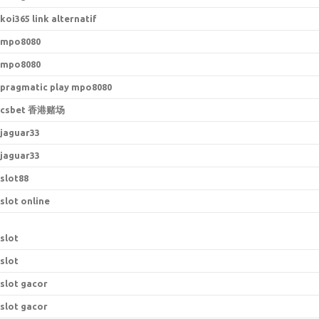
koi365 link alternatif
mpo8080
mpo8080
pragmatic play mpo8080
csbet 香港赌场
jaguar33
jaguar33
slot88
slot online
slot
slot
slot gacor
slot gacor