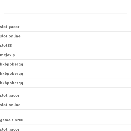
slot gacor
slot online
slot88
mejavip
hkbpokerqq
hkbpokerqq
hkbpokerqq
slot gacor
slot online
game slot88
slot gacor