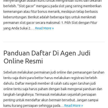
menyenangkan adalah kunci untuk menghindari stres dan tekanan
berlebih. “Slot gacor” mengacu pada slot yang sering memberikan
kemenangan atau fitur bonus menarik, meskipun tetap berbasis
keberuntungan. Berikut adalah beberapa tips untuk menikmati
permainan slot gacor secara maksimal: 1. Pilih Slot dengan Fitur
yang Anda Sukai 2.…
Read More »
Panduan Daftar Di Agen Judi
Online Resmi
Sebelum melakukan permainan judi online dan pemasangan taruhan
tentu saja disini para bettor harus melakukan registrasi terlebih
dahulu. Daftar menjadi member di salah satu agen taruhan judi
online tentu saja harus paham dengan baik mengenai panduan dan
langkah-langkahnya. Termasuk melakukan sejumlah persiapan
penting untuk mendaftar akun bermain tersebut. Jangan sampai
kamu kurang persiapan sehingga pada…
Read More »