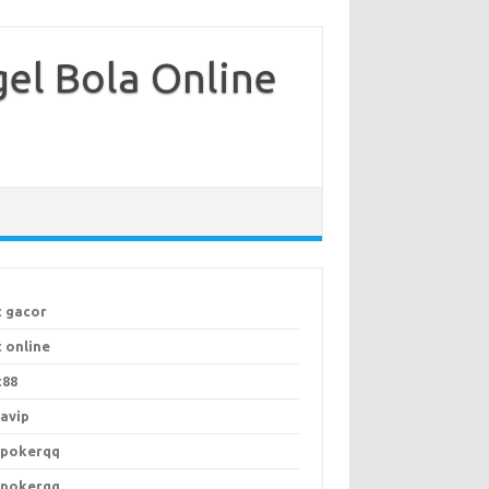
gel Bola Online
t gacor
t online
t88
avip
bpokerqq
bpokerqq