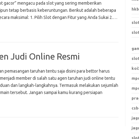
lot gacor” mengacu pada slot yang sering memberikan
hk
ipun tetap berbasis keberuntungan. Berikut adalah beberapa
cara maksimal: 1. Pilih Slot dengan Fitur yang Anda Sukai 2.…
slo
slo
gam
en Judi Online Resmi
slo
koi
n pemasangan taruhan tentu saja disini para bettor harus
 menjadi member di salah satu agen taruhan judi online tentu
mp
nduan dan langkah-langkahnya. Termasuk melakukan sejumlah
mp
rmain tersebut. Jangan sampai kamu kurang persiapan
pra
cs
jag
jag
slo