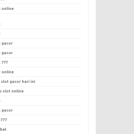
t online
t
t
t gacor
t gacor
t 777
t online
k slot gacor hari ini
o slot online
t
t gacor
t777
bet