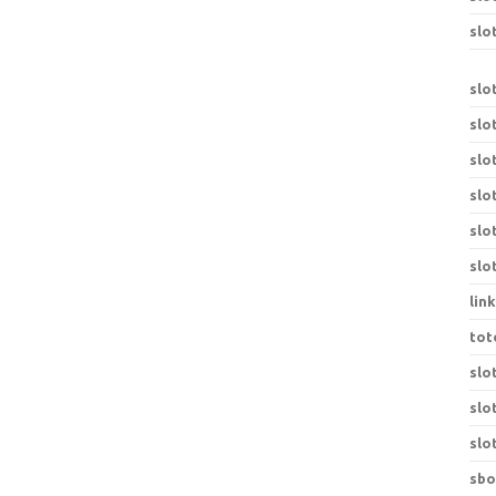
slo
slo
slo
slo
slo
slo
slo
lin
tot
slo
slo
slo
sbo