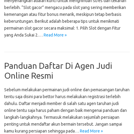
menyenangkan adalah kunci untuk menghindari stres dan tekanan
berlebih. “Slot gacor” mengacu pada slot yang sering memberikan
kemenangan atau fitur bonus menarik, meskipun tetap berbasis
keberuntungan. Berikut adalah beberapa tips untuk menikmati
permainan slot gacor secara maksimal: 1. Pilih Slot dengan Fitur
yang Anda Sukai 2.…
Read More »
Panduan Daftar Di Agen Judi
Online Resmi
Sebelum melakukan permainan judi online dan pemasangan taruhan
tentu saja disini para bettor harus melakukan registrasi terlebih
dahulu. Daftar menjadi member di salah satu agen taruhan judi
online tentu saja harus paham dengan baik mengenai panduan dan
langkah-langkahnya. Termasuk melakukan sejumlah persiapan
penting untuk mendaftar akun bermain tersebut. Jangan sampai
kamu kurang persiapan sehingga pada…
Read More »