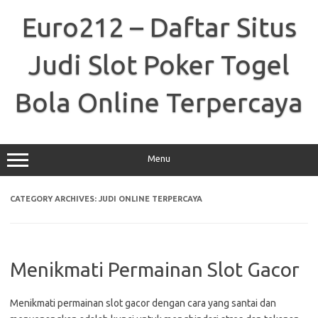
Skip
to
Euro212 – Daftar Situs
content
Judi Slot Poker Togel
Bola Online Terpercaya
Menu
CATEGORY ARCHIVES:
JUDI ONLINE TERPERCAYA
Menikmati Permainan Slot Gacor
Menikmati permainan slot gacor dengan cara yang santai dan