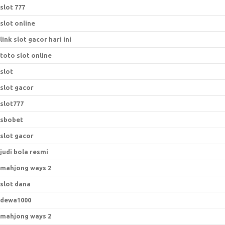
slot 777
slot online
link slot gacor hari ini
toto slot online
slot
slot gacor
slot777
sbobet
slot gacor
judi bola resmi
mahjong ways 2
slot dana
dewa1000
mahjong ways 2