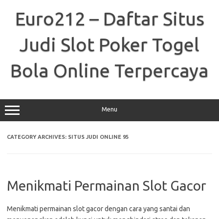
Skip
to
Euro212 – Daftar Situs
content
Judi Slot Poker Togel
Bola Online Terpercaya
Menu
CATEGORY ARCHIVES:
SITUS JUDI ONLINE 95
Menikmati Permainan Slot Gacor
Menikmati permainan slot gacor dengan cara yang santai dan