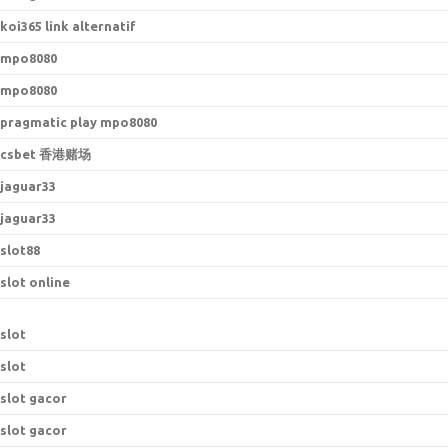
koi365 link alternatif
mpo8080
mpo8080
pragmatic play mpo8080
csbet 香港赌场
jaguar33
jaguar33
slot88
slot online
slot
slot
slot gacor
slot gacor