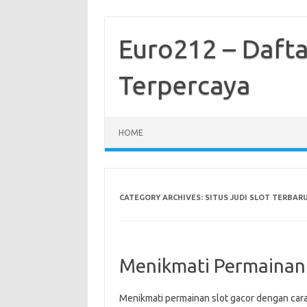
Skip
to
content
Euro212 – Dafta
Terpercaya
HOME
CATEGORY ARCHIVES:
SITUS JUDI SLOT TERBARU
Menikmati Permainan 
Menikmati permainan slot gacor dengan car