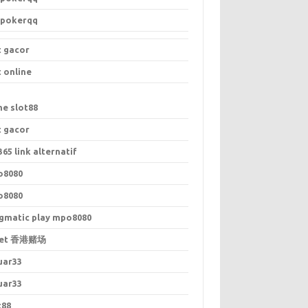
bpokerqq
t gacor
t online
e slot88
t gacor
365 link alternatif
o8080
o8080
gmatic play mpo8080
bet 香港赌场
uar33
uar33
t88