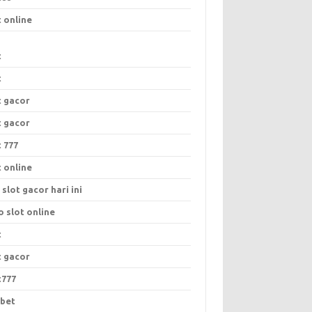
t online
t
t
t gacor
t gacor
t 777
t online
k slot gacor hari ini
o slot online
t
t gacor
t777
bet