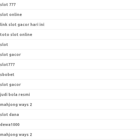
slot 777
slot online
link slot gacor hari ini
toto slot online
slot
slot gacor
slot777
sbobet
slot gacor
judi bola resmi
mahjong ways 2
slot dana
dewa1000
mahjong ways 2