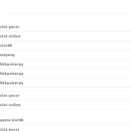
slot gacor
slot online
slot88
mejavip
hkbpokerqq
hkbpokerqq
hkbpokerqq
slot gacor
slot online
game slot88
slot gacor