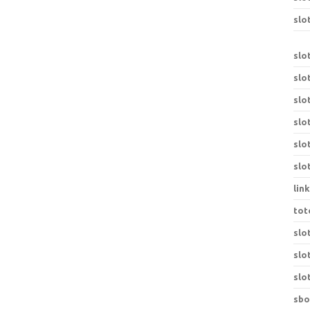
slo
slo
slo
slo
slo
slo
slo
lin
tot
slo
slo
slo
sbo