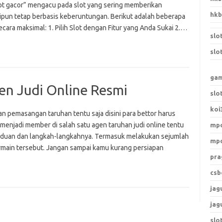
lot gacor” mengacu pada slot yang sering memberikan
hk
ipun tetap berbasis keberuntungan. Berikut adalah beberapa
cara maksimal: 1. Pilih Slot dengan Fitur yang Anda Sukai 2.…
slo
slo
gam
en Judi Online Resmi
slo
koi
n pemasangan taruhan tentu saja disini para bettor harus
 menjadi member di salah satu agen taruhan judi online tentu
mp
nduan dan langkah-langkahnya. Termasuk melakukan sejumlah
mp
rmain tersebut. Jangan sampai kamu kurang persiapan
pra
cs
jag
jag
slo