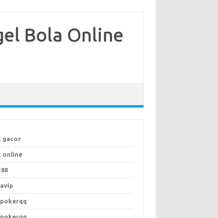
gel Bola Online
t gacor
t online
t88
avip
bpokerqq
bpokerqq