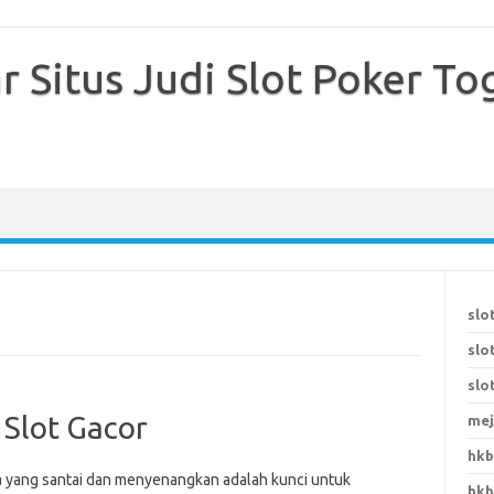
r Situs Judi Slot Poker To
slo
slo
slo
Slot Gacor
mej
hk
a yang santai dan menyenangkan adalah kunci untuk
hk