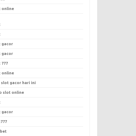
t online
t
t
t gacor
t gacor
t 777
t online
k slot gacor hari ini
o slot online
t
t gacor
t777
bet