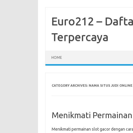
Skip
to
content
Euro212 – Dafta
Terpercaya
HOME
CATEGORY ARCHIVES:
NAMA SITUS JUDI ONLINE
Menikmati Permainan 
Menikmati permainan slot gacor dengan car