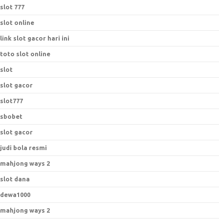
slot 777
slot online
link slot gacor hari ini
toto slot online
slot
slot gacor
slot777
sbobet
slot gacor
judi bola resmi
mahjong ways 2
slot dana
dewa1000
mahjong ways 2