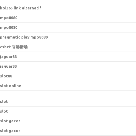
koi365 link alternatif
mpo8080
mpo8080
pragmatic play mpo8080
csbet 香港赌场
jaguar33
jaguar33
slot88
slot online
slot
slot
slot gacor
slot gacor