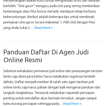
menyenangkan adalah kunci untuk menghindari stres dan tekanan
berlebih. “Slot gacor” mengacu pada slot yang sering memberikan
kemenangan atau fitur bonus menarik, meskipun tetap berbasis
keberuntungan. Berikut adalah beberapa tips untuk menikmati
permainan slot gacor secara maksimal: 1. Pilih Slot dengan Fitur
yang Anda Sukai 2.…
Read More »
Panduan Daftar Di Agen Judi
Online Resmi
Sebelum melakukan permainan judi online dan pemasangan taruhan
tentu saja disini para bettor harus melakukan registrasi terlebih
dahulu. Daftar menjadi member di salah satu agen taruhan judi
online tentu saja harus paham dengan baik mengenai panduan dan
langkah-langkahnya. Termasuk melakukan sejumlah persiapan
penting untuk mendaftar akun bermain tersebut. Jangan sampai
kamu kurang persiapan sehingga pada…
Read More »