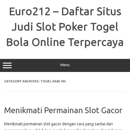
Skip
to
Euro212 – Daftar Situs
content
Judi Slot Poker Togel
Bola Online Terpercaya
Menu
CATEGORY ARCHIVES:
TOGEL HARI INI
Menikmati Permainan Slot Gacor
Menikmati permainan slot gacor dengan cara yang santai dan