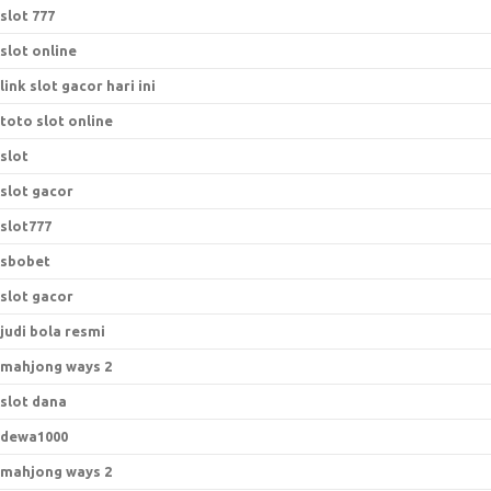
slot 777
slot online
link slot gacor hari ini
toto slot online
slot
slot gacor
slot777
sbobet
slot gacor
judi bola resmi
mahjong ways 2
slot dana
dewa1000
mahjong ways 2