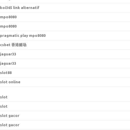
koi365 link alternatif
mpo8080
mpo8080
pragmatic play mpo8080
csbet 香港赌场
jaguar33
jaguar33
slot88
slot online
slot
slot
slot gacor
slot gacor