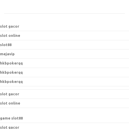
slot gacor
slot online
slot88
mejavip
hkbpokerqq
hkbpokerqq
hkbpokerqq
slot gacor
slot online
game slot88
slot gacor