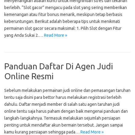
menyenangkan adalah kunci untuk menghindari stres dan tekanan
berlebih. “Slot gacor” mengacu pada slot yang sering memberikan
kemenangan atau fitur bonus menarik, meskipun tetap berbasis
keberuntungan. Berikut adalah beberapa tips untuk menikmati
permainan slot gacor secara maksimal: 1. Pilih Slot dengan Fitur
yang Anda Sukai 2.…
Read More »
Panduan Daftar Di Agen Judi
Online Resmi
Sebelum melakukan permainan judi online dan pemasangan taruhan
tentu saja disini para bettor harus melakukan registrasi terlebih
dahulu. Daftar menjadi member di salah satu agen taruhan judi
online tentu saja harus paham dengan baik mengenai panduan dan
langkah-langkahnya. Termasuk melakukan sejumlah persiapan
penting untuk mendaftar akun bermain tersebut. Jangan sampai
kamu kurang persiapan sehingga pada…
Read More »