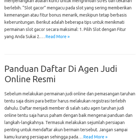
menyenangkan adalah kunci untuk menghindari stres dan tekanan
berlebih. “Slot gacor” mengacu pada slot yang sering memberikan
kemenangan atau fitur bonus menarik, meskipun tetap berbasis
keberuntungan. Berikut adalah beberapa tips untuk menikmati
permainan slot gacor secara maksimal: 1. Pilih Slot dengan Fitur
yang Anda Sukai 2.…
Read More »
Panduan Daftar Di Agen Judi
Online Resmi
Sebelum melakukan permainan judi online dan pemasangan taruhan
tentu saja disini para bettor harus melakukan registrasi terlebih
dahulu. Daftar menjadi member di salah satu agen taruhan judi
online tentu saja harus paham dengan baik mengenai panduan dan
langkah-langkahnya. Termasuk melakukan sejumlah persiapan
penting untuk mendaftar akun bermain tersebut. Jangan sampai
kamu kurang persiapan sehingga pada…
Read More »