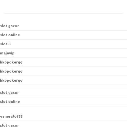
slot gacor
slot online
slot88
mejavip
hkbpokerqq
hkbpokerqq
hkbpokerqq
slot gacor
slot online
game slot88
slot gacor