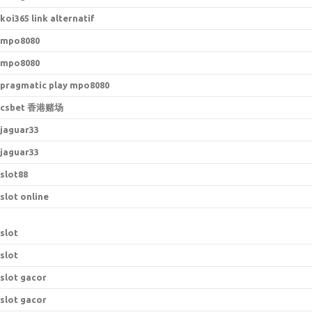
koi365 link alternatif
mpo8080
mpo8080
pragmatic play mpo8080
csbet 香港赌场
jaguar33
jaguar33
slot88
slot online
slot
slot
slot gacor
slot gacor