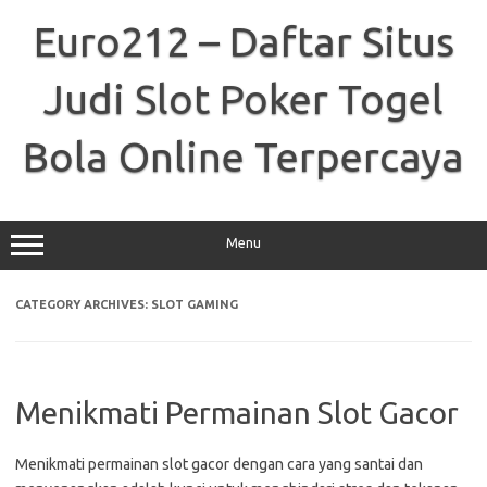
Skip
to
Euro212 – Daftar Situs
content
Judi Slot Poker Togel
Bola Online Terpercaya
Menu
CATEGORY ARCHIVES:
SLOT GAMING
Menikmati Permainan Slot Gacor
Menikmati permainan slot gacor dengan cara yang santai dan