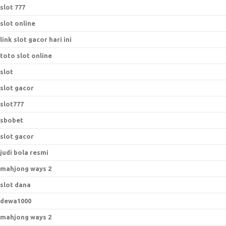
slot 777
slot online
link slot gacor hari ini
toto slot online
slot
slot gacor
slot777
sbobet
slot gacor
judi bola resmi
mahjong ways 2
slot dana
dewa1000
mahjong ways 2