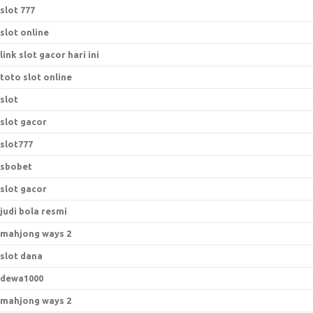
slot 777
slot online
link slot gacor hari ini
toto slot online
slot
slot gacor
slot777
sbobet
slot gacor
judi bola resmi
mahjong ways 2
slot dana
dewa1000
mahjong ways 2