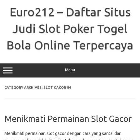
Skip
to
Euro212 – Daftar Situs
content
Judi Slot Poker Togel
Bola Online Terpercaya
Menu
CATEGORY ARCHIVES:
SLOT GACOR 84
Menikmati Permainan Slot Gacor
Menikmati permainan slot gacor dengan cara yang santai dan