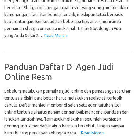
menyenangkan adalah kunci untuk menghindari stres dan tekanan
berlebih. “Slot gacor” mengacu pada slot yang sering memberikan
kemenangan atau fitur bonus menarik, meskipun tetap berbasis
keberuntungan. Berikut adalah beberapa tips untuk menikmati
permainan slot gacor secara maksimal: 1. Pilih Slot dengan Fitur
yang Anda Sukai 2.…
Read More »
Panduan Daftar Di Agen Judi
Online Resmi
Sebelum melakukan permainan judi online dan pemasangan taruhan
tentu saja disini para bettor harus melakukan registrasi terlebih
dahulu. Daftar menjadi member di salah satu agen taruhan judi
online tentu saja harus paham dengan baik mengenai panduan dan
langkah-langkahnya. Termasuk melakukan sejumlah persiapan
penting untuk mendaftar akun bermain tersebut. Jangan sampai
kamu kurang persiapan sehingga pada…
Read More »