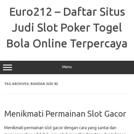
Skip
to
Euro212 – Daftar Situs
content
Judi Slot Poker Togel
Bola Online Terpercaya
Menu
TAG ARCHIVES:
BANDAR JUDI 82
Menikmati Permainan Slot Gacor
Menikmati permainan slot gacor dengan cara yang santai dan