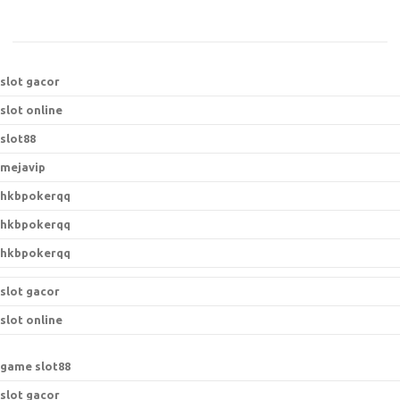
slot gacor
slot online
slot88
mejavip
hkbpokerqq
hkbpokerqq
hkbpokerqq
slot gacor
slot online
game slot88
slot gacor