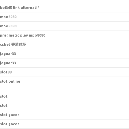
koi365 link alternatif
mpo8080
mpo8080
pragmatic play mpo8080
csbet 香港赌场
jaguar33
jaguar33
slot88
slot online
slot
slot
slot gacor
slot gacor