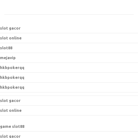
slot gacor
slot online
slot88
mejavip
hkbpokerqq
hkbpokerqq
hkbpokerqq
slot gacor
slot online
game slot88
slot gacor