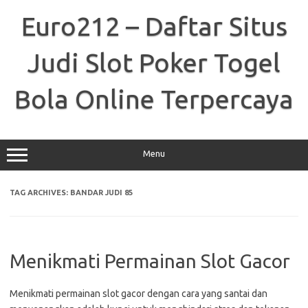
Skip
to
Euro212 – Daftar Situs
content
Judi Slot Poker Togel
Bola Online Terpercaya
Menu
TAG ARCHIVES:
BANDAR JUDI 85
Menikmati Permainan Slot Gacor
Menikmati permainan slot gacor dengan cara yang santai dan