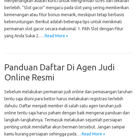
menyenangkan adalah kunci untuk menghindari stres dan tekanan
berlebih. “Slot gacor” mengacu pada slot yang sering memberikan
kemenangan atau fitur bonus menarik, meskipun tetap berbasis
keberuntungan. Berikut adalah beberapa tips untuk menikmati
permainan slot gacor secara maksimal: 1. Pilih Slot dengan Fitur
yang Anda Sukai 2.…
Read More »
Panduan Daftar Di Agen Judi
Online Resmi
Sebelum melakukan permainan judi online dan pemasangan taruhan
tentu saja disini para bettor harus melakukan registrasi terlebih
dahulu. Daftar menjadi member di salah satu agen taruhan judi
online tentu saja harus paham dengan baik mengenai panduan dan
langkah-langkahnya. Termasuk melakukan sejumlah persiapan
penting untuk mendaftar akun bermain tersebut. Jangan sampai
kamu kurang persiapan sehingga pada…
Read More »