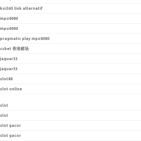
koi365 link alternatif
mpo8080
mpo8080
pragmatic play mpo8080
csbet 香港赌场
jaguar33
jaguar33
slot88
slot online
slot
slot
slot gacor
slot gacor