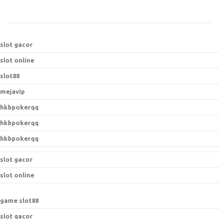
slot gacor
slot online
slot88
mejavip
hkbpokerqq
hkbpokerqq
hkbpokerqq
slot gacor
slot online
game slot88
slot gacor