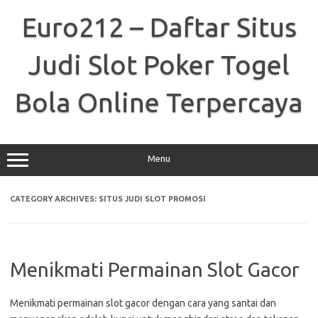
Skip
to
Euro212 – Daftar Situs
content
Judi Slot Poker Togel
Bola Online Terpercaya
Menu
CATEGORY ARCHIVES:
SITUS JUDI SLOT PROMOSI
Menikmati Permainan Slot Gacor
Menikmati permainan slot gacor dengan cara yang santai dan