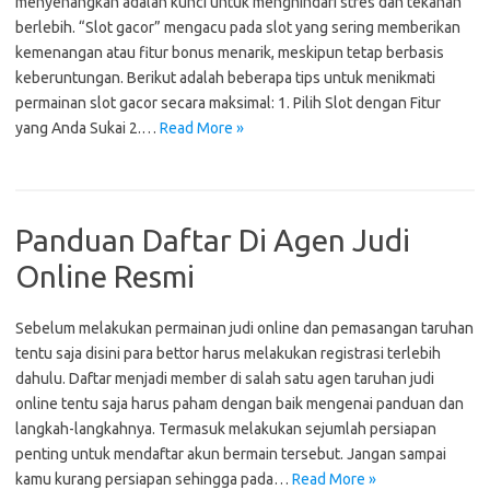
menyenangkan adalah kunci untuk menghindari stres dan tekanan
berlebih. “Slot gacor” mengacu pada slot yang sering memberikan
kemenangan atau fitur bonus menarik, meskipun tetap berbasis
keberuntungan. Berikut adalah beberapa tips untuk menikmati
permainan slot gacor secara maksimal: 1. Pilih Slot dengan Fitur
yang Anda Sukai 2.…
Read More »
Panduan Daftar Di Agen Judi
Online Resmi
Sebelum melakukan permainan judi online dan pemasangan taruhan
tentu saja disini para bettor harus melakukan registrasi terlebih
dahulu. Daftar menjadi member di salah satu agen taruhan judi
online tentu saja harus paham dengan baik mengenai panduan dan
langkah-langkahnya. Termasuk melakukan sejumlah persiapan
penting untuk mendaftar akun bermain tersebut. Jangan sampai
kamu kurang persiapan sehingga pada…
Read More »