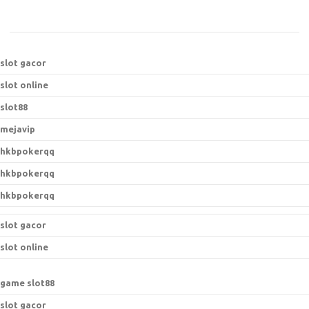
slot gacor
slot online
slot88
mejavip
hkbpokerqq
hkbpokerqq
hkbpokerqq
slot gacor
slot online
game slot88
slot gacor