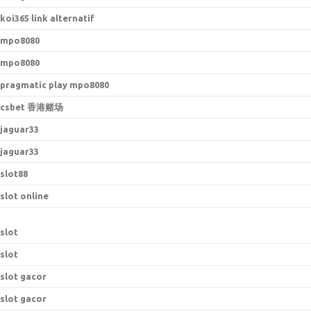
koi365 link alternatif
mpo8080
mpo8080
pragmatic play mpo8080
csbet 香港赌场
jaguar33
jaguar33
slot88
slot online
slot
slot
slot gacor
slot gacor