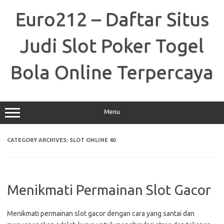
Skip
to
Euro212 – Daftar Situs
content
Judi Slot Poker Togel
Bola Online Terpercaya
Menu
CATEGORY ARCHIVES:
SLOT ONLINE 40
Menikmati Permainan Slot Gacor
Menikmati permainan slot gacor dengan cara yang santai dan