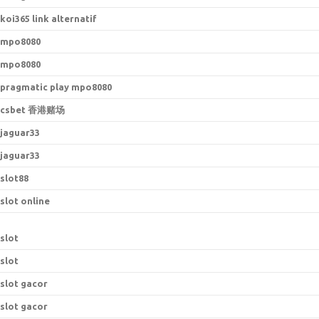
koi365 link alternatif
mpo8080
mpo8080
pragmatic play mpo8080
csbet 香港赌场
jaguar33
jaguar33
slot88
slot online
slot
slot
slot gacor
slot gacor