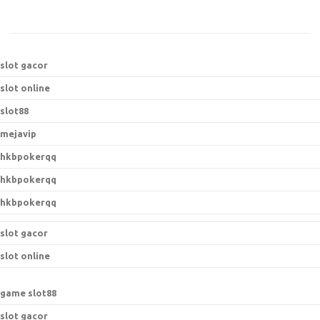
slot gacor
slot online
slot88
mejavip
hkbpokerqq
hkbpokerqq
hkbpokerqq
slot gacor
slot online
game slot88
slot gacor