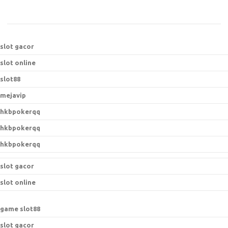
slot gacor
slot online
slot88
mejavip
hkbpokerqq
hkbpokerqq
hkbpokerqq
slot gacor
slot online
game slot88
slot gacor