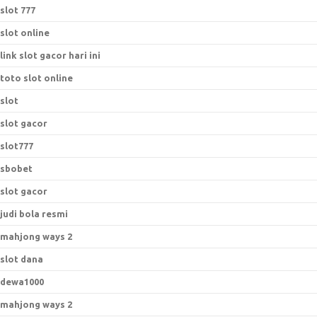
slot 777
slot online
link slot gacor hari ini
toto slot online
slot
slot gacor
slot777
sbobet
slot gacor
judi bola resmi
mahjong ways 2
slot dana
dewa1000
mahjong ways 2