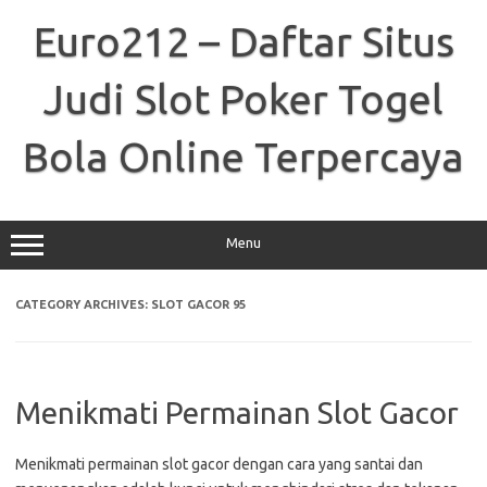
Skip
to
Euro212 – Daftar Situs
content
Judi Slot Poker Togel
Bola Online Terpercaya
Menu
CATEGORY ARCHIVES:
SLOT GACOR 95
Menikmati Permainan Slot Gacor
Menikmati permainan slot gacor dengan cara yang santai dan