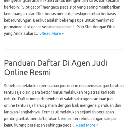
menyenangkan adalah kunci untuk menghindari stres dan tekanan
berlebih. “Slot gacor” mengacu pada slot yang sering memberikan
kemenangan atau fitur bonus menarik, meskipun tetap berbasis
keberuntungan. Berikut adalah beberapa tips untuk menikmati
permainan slot gacor secara maksimal: 1. Pilih Slot dengan Fitur
yang Anda Sukai 2.…
Read More »
Panduan Daftar Di Agen Judi
Online Resmi
Sebelum melakukan permainan judi online dan pemasangan taruhan
tentu saja disini para bettor harus melakukan registrasi terlebih
dahulu. Daftar menjadi member di salah satu agen taruhan judi
online tentu saja harus paham dengan baik mengenai panduan dan
langkah-langkahnya. Termasuk melakukan sejumlah persiapan
penting untuk mendaftar akun bermain tersebut. Jangan sampai
kamu kurang persiapan sehingga pada…
Read More »