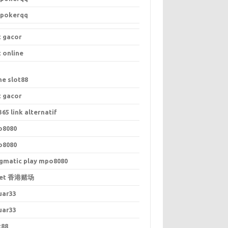
bpokerqq
t gacor
t online
e slot88
t gacor
365 link alternatif
o8080
o8080
gmatic play mpo8080
bet 香港赌场
uar33
uar33
t88