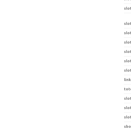
slo
slo
slo
slo
slo
slo
slo
lin
tot
slo
slo
slo
sbo