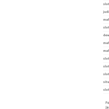
slo
jud
mah
slo
dew
mah
mah
slo
slo
slo
sit
slo
Fo
ja