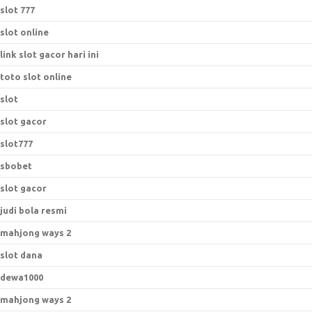
slot 777
slot online
link slot gacor hari ini
toto slot online
slot
slot gacor
slot777
sbobet
slot gacor
judi bola resmi
mahjong ways 2
slot dana
dewa1000
mahjong ways 2