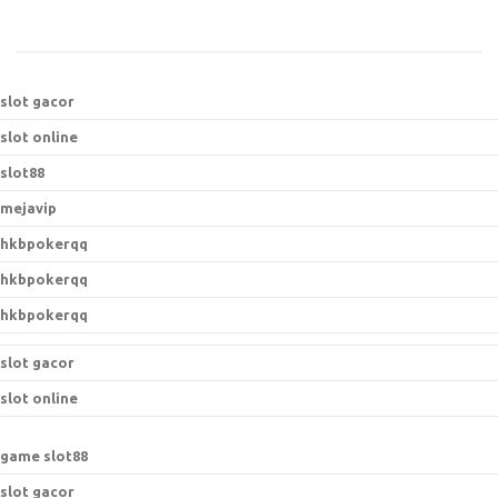
slot gacor
slot online
slot88
mejavip
hkbpokerqq
hkbpokerqq
hkbpokerqq
slot gacor
slot online
game slot88
slot gacor