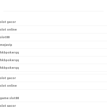
slot gacor
slot online
slot88
mejavip
hkbpokerqq
hkbpokerqq
hkbpokerqq
slot gacor
slot online
game slot88
slot gacor