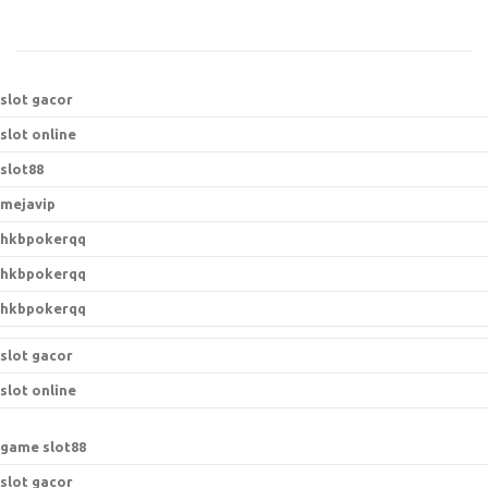
slot gacor
slot online
slot88
mejavip
hkbpokerqq
hkbpokerqq
hkbpokerqq
slot gacor
slot online
game slot88
slot gacor