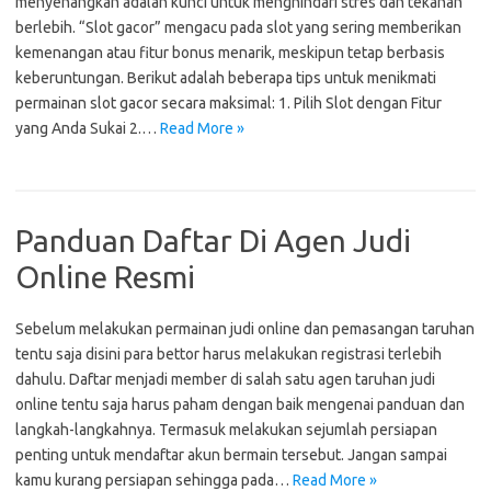
menyenangkan adalah kunci untuk menghindari stres dan tekanan
berlebih. “Slot gacor” mengacu pada slot yang sering memberikan
kemenangan atau fitur bonus menarik, meskipun tetap berbasis
keberuntungan. Berikut adalah beberapa tips untuk menikmati
permainan slot gacor secara maksimal: 1. Pilih Slot dengan Fitur
yang Anda Sukai 2.…
Read More »
Panduan Daftar Di Agen Judi
Online Resmi
Sebelum melakukan permainan judi online dan pemasangan taruhan
tentu saja disini para bettor harus melakukan registrasi terlebih
dahulu. Daftar menjadi member di salah satu agen taruhan judi
online tentu saja harus paham dengan baik mengenai panduan dan
langkah-langkahnya. Termasuk melakukan sejumlah persiapan
penting untuk mendaftar akun bermain tersebut. Jangan sampai
kamu kurang persiapan sehingga pada…
Read More »