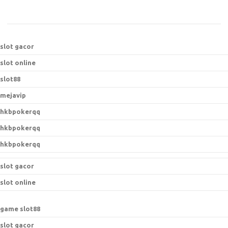
slot gacor
slot online
slot88
mejavip
hkbpokerqq
hkbpokerqq
hkbpokerqq
slot gacor
slot online
game slot88
slot gacor