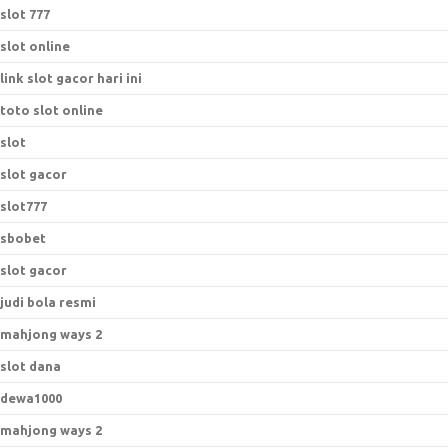
slot 777
slot online
link slot gacor hari ini
toto slot online
slot
slot gacor
slot777
sbobet
slot gacor
judi bola resmi
mahjong ways 2
slot dana
dewa1000
mahjong ways 2