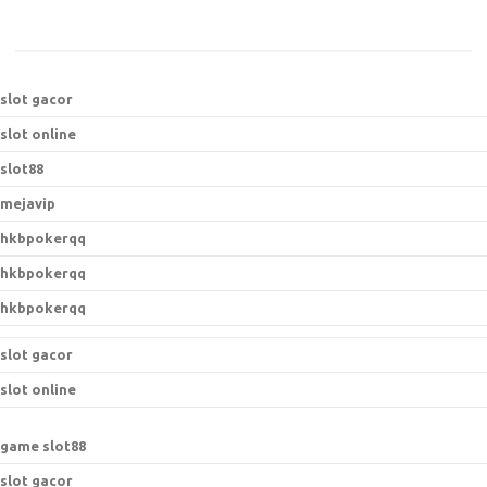
slot gacor
slot online
slot88
mejavip
hkbpokerqq
hkbpokerqq
hkbpokerqq
slot gacor
slot online
game slot88
slot gacor