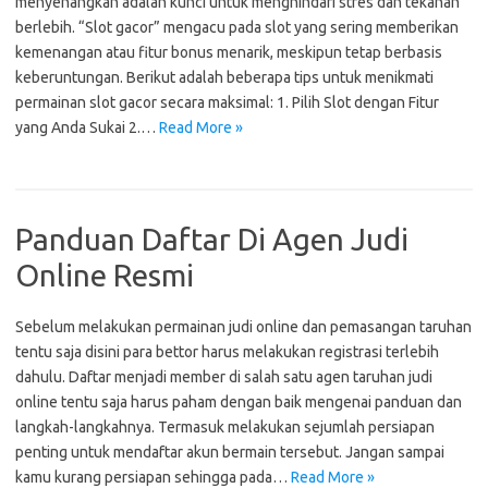
menyenangkan adalah kunci untuk menghindari stres dan tekanan
berlebih. “Slot gacor” mengacu pada slot yang sering memberikan
kemenangan atau fitur bonus menarik, meskipun tetap berbasis
keberuntungan. Berikut adalah beberapa tips untuk menikmati
permainan slot gacor secara maksimal: 1. Pilih Slot dengan Fitur
yang Anda Sukai 2.…
Read More »
Panduan Daftar Di Agen Judi
Online Resmi
Sebelum melakukan permainan judi online dan pemasangan taruhan
tentu saja disini para bettor harus melakukan registrasi terlebih
dahulu. Daftar menjadi member di salah satu agen taruhan judi
online tentu saja harus paham dengan baik mengenai panduan dan
langkah-langkahnya. Termasuk melakukan sejumlah persiapan
penting untuk mendaftar akun bermain tersebut. Jangan sampai
kamu kurang persiapan sehingga pada…
Read More »