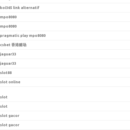
koi365 link alternatif
mpo8080
mpo8080
pragmatic play mpo8080
csbet 香港赌场
jaguar33
jaguar33
slot88
slot online
slot
slot
slot gacor
slot gacor