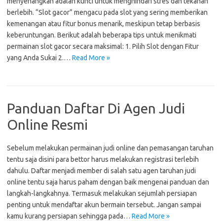
menyenangkan adalah kunci untuk menghindari stres dan tekanan
berlebih. “Slot gacor” mengacu pada slot yang sering memberikan
kemenangan atau fitur bonus menarik, meskipun tetap berbasis
keberuntungan. Berikut adalah beberapa tips untuk menikmati
permainan slot gacor secara maksimal: 1. Pilih Slot dengan Fitur
yang Anda Sukai 2.…
Read More »
Panduan Daftar Di Agen Judi
Online Resmi
Sebelum melakukan permainan judi online dan pemasangan taruhan
tentu saja disini para bettor harus melakukan registrasi terlebih
dahulu. Daftar menjadi member di salah satu agen taruhan judi
online tentu saja harus paham dengan baik mengenai panduan dan
langkah-langkahnya. Termasuk melakukan sejumlah persiapan
penting untuk mendaftar akun bermain tersebut. Jangan sampai
kamu kurang persiapan sehingga pada…
Read More »