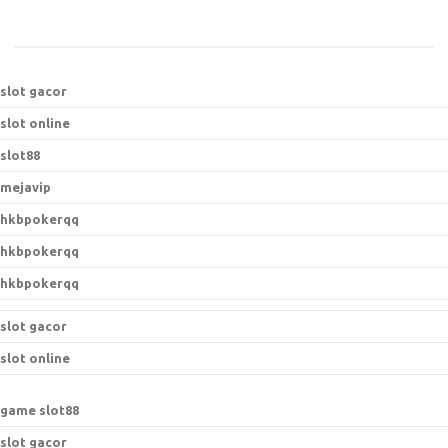
slot gacor
slot online
slot88
mejavip
hkbpokerqq
hkbpokerqq
hkbpokerqq
slot gacor
slot online
game slot88
slot gacor