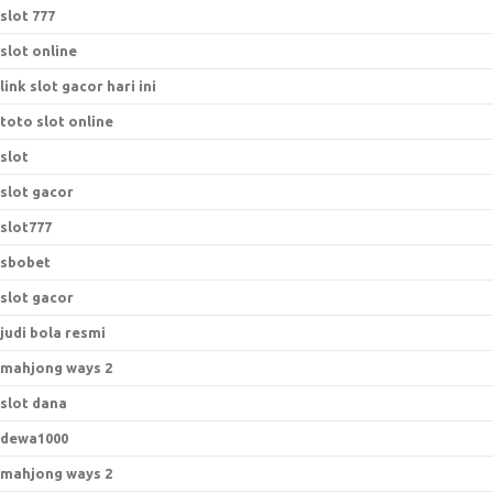
slot 777
slot online
link slot gacor hari ini
toto slot online
slot
slot gacor
slot777
sbobet
slot gacor
judi bola resmi
mahjong ways 2
slot dana
dewa1000
mahjong ways 2