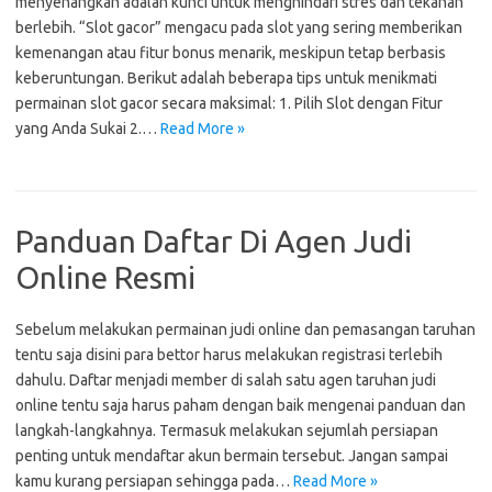
menyenangkan adalah kunci untuk menghindari stres dan tekanan
berlebih. “Slot gacor” mengacu pada slot yang sering memberikan
kemenangan atau fitur bonus menarik, meskipun tetap berbasis
keberuntungan. Berikut adalah beberapa tips untuk menikmati
permainan slot gacor secara maksimal: 1. Pilih Slot dengan Fitur
yang Anda Sukai 2.…
Read More »
Panduan Daftar Di Agen Judi
Online Resmi
Sebelum melakukan permainan judi online dan pemasangan taruhan
tentu saja disini para bettor harus melakukan registrasi terlebih
dahulu. Daftar menjadi member di salah satu agen taruhan judi
online tentu saja harus paham dengan baik mengenai panduan dan
langkah-langkahnya. Termasuk melakukan sejumlah persiapan
penting untuk mendaftar akun bermain tersebut. Jangan sampai
kamu kurang persiapan sehingga pada…
Read More »