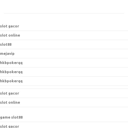
slot gacor
slot online
slot88
mejavip
hkbpokerqq
hkbpokerqq
hkbpokerqq
slot gacor
slot online
game slot88
slot gacor