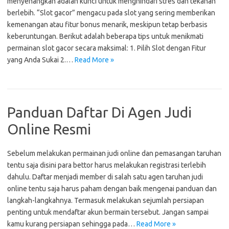
menyenangkan adalah kunci untuk menghindari stres dan tekanan
berlebih. “Slot gacor” mengacu pada slot yang sering memberikan
kemenangan atau fitur bonus menarik, meskipun tetap berbasis
keberuntungan. Berikut adalah beberapa tips untuk menikmati
permainan slot gacor secara maksimal: 1. Pilih Slot dengan Fitur
yang Anda Sukai 2.…
Read More »
Panduan Daftar Di Agen Judi
Online Resmi
Sebelum melakukan permainan judi online dan pemasangan taruhan
tentu saja disini para bettor harus melakukan registrasi terlebih
dahulu. Daftar menjadi member di salah satu agen taruhan judi
online tentu saja harus paham dengan baik mengenai panduan dan
langkah-langkahnya. Termasuk melakukan sejumlah persiapan
penting untuk mendaftar akun bermain tersebut. Jangan sampai
kamu kurang persiapan sehingga pada…
Read More »