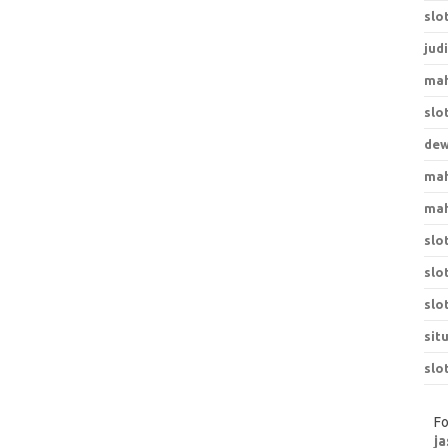
slo
jud
mah
slo
dew
mah
mah
slo
slo
slo
sit
slo
Fo
ja