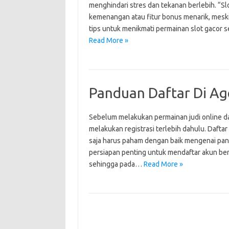
menghindari stres dan tekanan berlebih. “S
kemenangan atau fitur bonus menarik, mesk
tips untuk menikmati permainan slot gacor se
Read More »
Panduan Daftar Di Ag
Sebelum melakukan permainan judi online da
melakukan registrasi terlebih dahulu. Daftar
saja harus paham dengan baik mengenai pa
persiapan penting untuk mendaftar akun be
sehingga pada…
Read More »