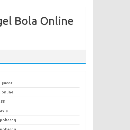
gel Bola Online
t gacor
t online
t88
avip
bpokerqq
bpokerqq