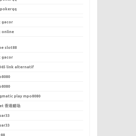
bpokerqq
t gacor
t online
e slot88
t gacor
365 link alternatif
o8080
o8080
gmatic play mpo8080
bet 香港赌场
uar33
uar33
t88