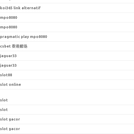
koi365 link alternatif
mpo8080
mpo8080
pragmatic play mpo8080
csbet 香港赌场
jaguar33
jaguar33
slot88
slot online
slot
slot
slot gacor
slot gacor