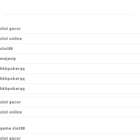
slot gacor
slot online
slot88
mejavip
hkbpokerqq
hkbpokerqq
hkbpokerqq
slot gacor
slot online
game slot88
slot gacor