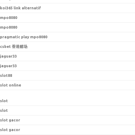
koi365 link alternatif
mpo8080
mpo8080
pragmatic play mpo8080
csbet 香港赌场
jaguar33
jaguar33
slot88
slot online
slot
slot
slot gacor
slot gacor