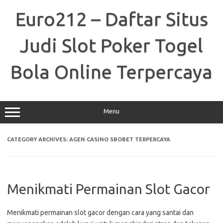
Skip
to
Euro212 – Daftar Situs
content
Judi Slot Poker Togel
Bola Online Terpercaya
Menu
CATEGORY ARCHIVES:
AGEN CASINO SBOBET TERPERCAYA
Menikmati Permainan Slot Gacor
Menikmati permainan slot gacor dengan cara yang santai dan