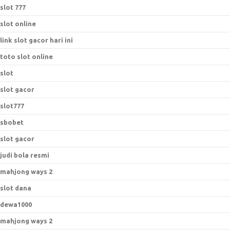
slot 777
slot online
link slot gacor hari ini
toto slot online
slot
slot gacor
slot777
sbobet
slot gacor
judi bola resmi
mahjong ways 2
slot dana
dewa1000
mahjong ways 2