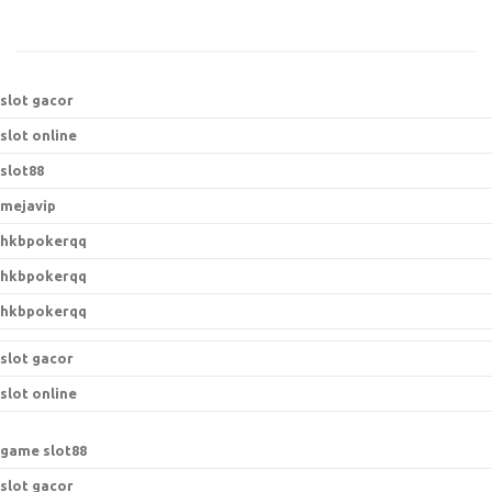
slot gacor
slot online
slot88
mejavip
hkbpokerqq
hkbpokerqq
hkbpokerqq
slot gacor
slot online
game slot88
slot gacor