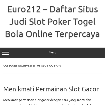
Skip
to
Euro212 – Daftar Situs
content
Judi Slot Poker Togel
Bola Online Terpercaya
Menu
CATEGORY ARCHIVES:
SITUS SLOT QQ BARU
Menikmati Permainan Slot Gacor
Menikmati permainan slot gacor dengan cara yang santai dan