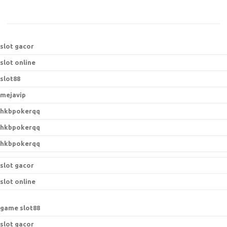
slot gacor
slot online
slot88
mejavip
hkbpokerqq
hkbpokerqq
hkbpokerqq
slot gacor
slot online
game slot88
slot gacor