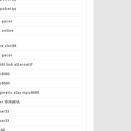
bpokerqq
t gacor
t online
e slot88
t gacor
365 link alternatif
o8080
o8080
gmatic play mpo8080
bet 香港赌场
uar33
uar33
t88