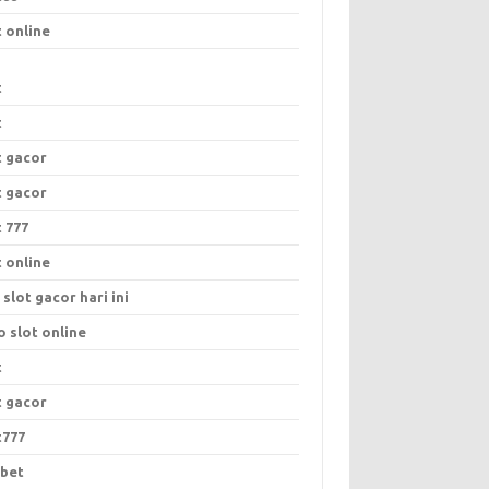
t online
t
t
t gacor
t gacor
t 777
t online
k slot gacor hari ini
o slot online
t
t gacor
t777
bet