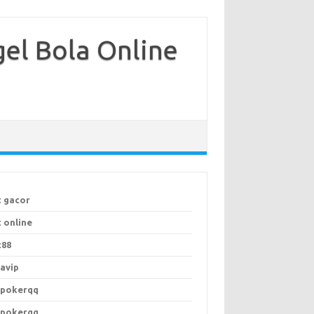
gel Bola Online
t gacor
t online
t88
avip
bpokerqq
bpokerqq