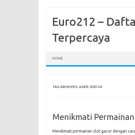
Skip
to
content
Euro212 – Dafta
Terpercaya
HOME
TAG ARCHIVES:
AGEN JUDI 54
Menikmati Permainan 
Menikmati permainan slot gacor dengan car