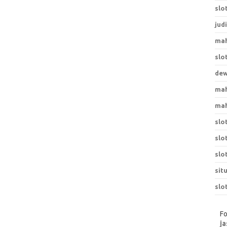
slo
jud
mah
slo
dew
mah
mah
slo
slo
slo
sit
slo
Fo
ja