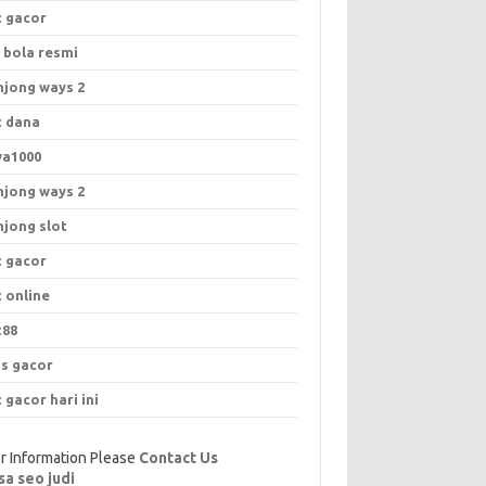
t gacor
i bola resmi
jong ways 2
t dana
a1000
jong ways 2
jong slot
t gacor
t online
t88
us gacor
t gacor hari ini
r Information Please
Contact Us
sa seo judi