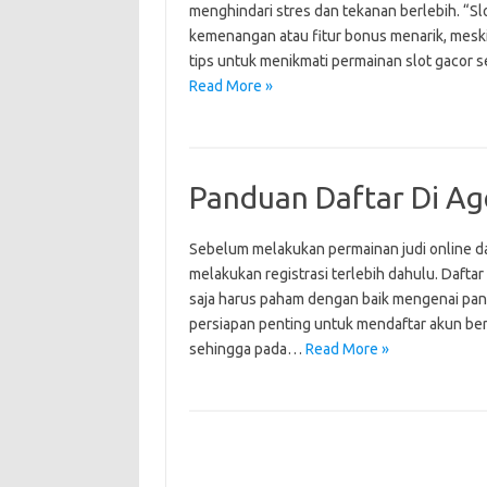
menghindari stres dan tekanan berlebih. “S
kemenangan atau fitur bonus menarik, mesk
tips untuk menikmati permainan slot gacor se
Read More »
Panduan Daftar Di Ag
Sebelum melakukan permainan judi online da
melakukan registrasi terlebih dahulu. Daftar
saja harus paham dengan baik mengenai pa
persiapan penting untuk mendaftar akun be
sehingga pada…
Read More »