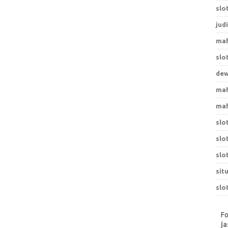
slo
jud
mah
slo
dew
mah
mah
slo
slo
slo
sit
slo
Fo
ja