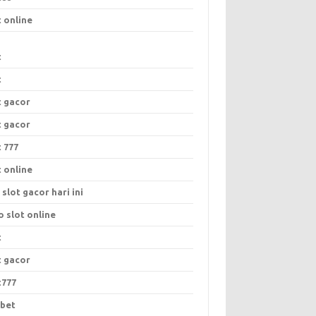
t online
t
t
t gacor
t gacor
t 777
t online
k slot gacor hari ini
o slot online
t
t gacor
t777
bet