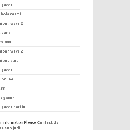
t gacor
i bola resmi
jong ways 2
t dana
a1000
jong ways 2
jong slot
t gacor
t online
t88
us gacor
t gacor hari ini
r Information Please
Contact Us
sa seo judi