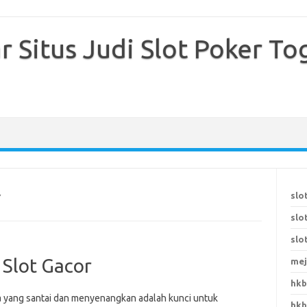
r Situs Judi Slot Poker To
slo
Y
slo
slo
Slot Gacor
mej
hk
a yang santai dan menyenangkan adalah kunci untuk
hk