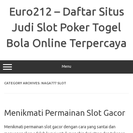
Skip
to
Euro212 – Daftar Situs
content
Judi Slot Poker Togel
Bola Online Terpercaya
Menu
CATEGORY ARCHIVES:
NAGA777 SLOT
Menikmati Permainan Slot Gacor
Menikmati permainan slot gacor dengan cara yang santai dan