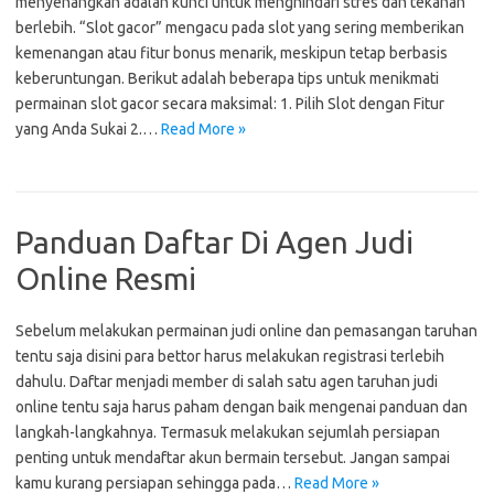
menyenangkan adalah kunci untuk menghindari stres dan tekanan
berlebih. “Slot gacor” mengacu pada slot yang sering memberikan
kemenangan atau fitur bonus menarik, meskipun tetap berbasis
keberuntungan. Berikut adalah beberapa tips untuk menikmati
permainan slot gacor secara maksimal: 1. Pilih Slot dengan Fitur
yang Anda Sukai 2.…
Read More »
Panduan Daftar Di Agen Judi
Online Resmi
Sebelum melakukan permainan judi online dan pemasangan taruhan
tentu saja disini para bettor harus melakukan registrasi terlebih
dahulu. Daftar menjadi member di salah satu agen taruhan judi
online tentu saja harus paham dengan baik mengenai panduan dan
langkah-langkahnya. Termasuk melakukan sejumlah persiapan
penting untuk mendaftar akun bermain tersebut. Jangan sampai
kamu kurang persiapan sehingga pada…
Read More »