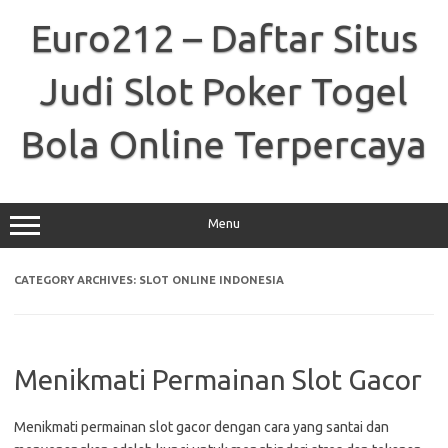
Skip
to
Euro212 – Daftar Situs
content
Judi Slot Poker Togel
Bola Online Terpercaya
Menu
CATEGORY ARCHIVES:
SLOT ONLINE INDONESIA
Menikmati Permainan Slot Gacor
Menikmati permainan slot gacor dengan cara yang santai dan