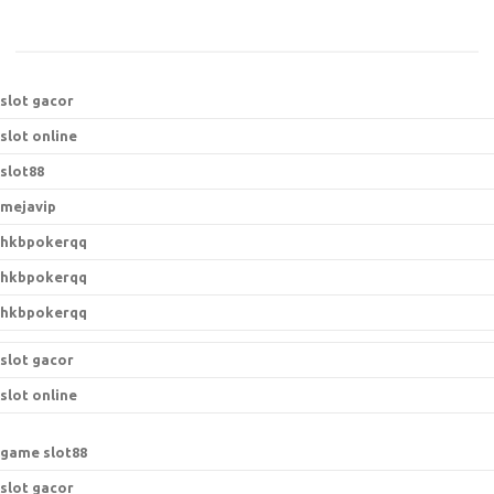
slot gacor
slot online
slot88
mejavip
hkbpokerqq
hkbpokerqq
hkbpokerqq
slot gacor
slot online
game slot88
slot gacor