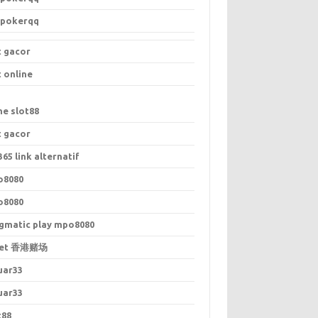
bpokerqq
t gacor
t online
e slot88
t gacor
365 link alternatif
o8080
o8080
gmatic play mpo8080
bet 香港赌场
uar33
uar33
t88