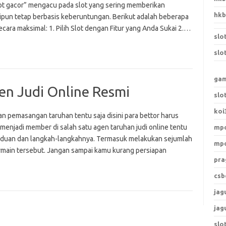
lot gacor” mengacu pada slot yang sering memberikan
hk
ipun tetap berbasis keberuntungan. Berikut adalah beberapa
cara maksimal: 1. Pilih Slot dengan Fitur yang Anda Sukai 2.…
slo
slo
gam
en Judi Online Resmi
slo
koi
n pemasangan taruhan tentu saja disini para bettor harus
 menjadi member di salah satu agen taruhan judi online tentu
mp
nduan dan langkah-langkahnya. Termasuk melakukan sejumlah
mp
rmain tersebut. Jangan sampai kamu kurang persiapan
pra
cs
jag
jag
slo