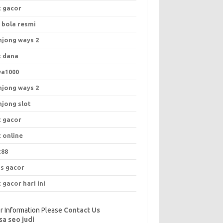
t gacor
i bola resmi
jong ways 2
t dana
a1000
jong ways 2
jong slot
t gacor
t online
t88
us gacor
t gacor hari ini
r Information Please
Contact Us
sa seo judi