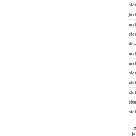
slo
jud
mah
slo
dew
mah
mah
slo
slo
slo
sit
slo
Fo
ja