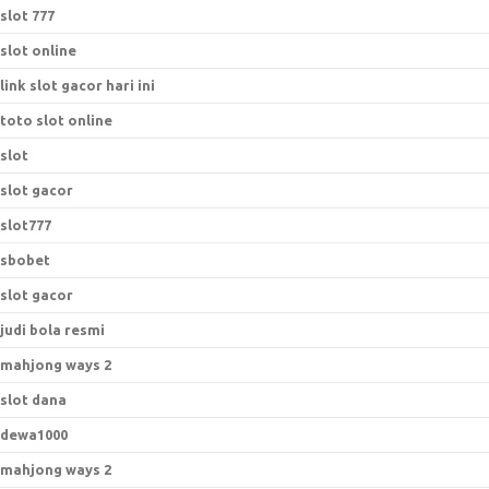
slot 777
slot online
link slot gacor hari ini
toto slot online
slot
slot gacor
slot777
sbobet
slot gacor
judi bola resmi
mahjong ways 2
slot dana
dewa1000
mahjong ways 2